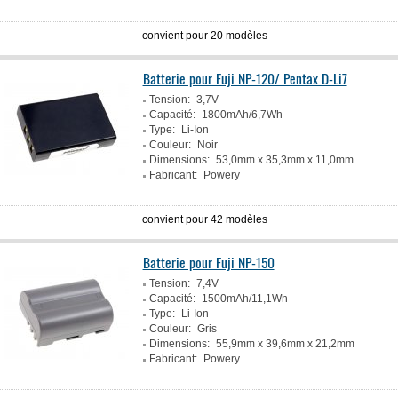
convient pour 20 modèles
Batterie pour Fuji NP-120/ Pentax D-Li7
Tension:
3,7V
Capacité:
1800mAh/6,7Wh
Type:
Li-Ion
Couleur:
Noir
Dimensions:
53,0mm x 35,3mm x 11,0mm
Fabricant:
Powery
convient pour 42 modèles
Batterie pour Fuji NP-150
Tension:
7,4V
Capacité:
1500mAh/11,1Wh
Type:
Li-Ion
Couleur:
Gris
Dimensions:
55,9mm x 39,6mm x 21,2mm
Fabricant:
Powery