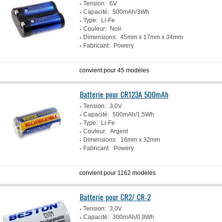
Tension:
6V
Capacité:
500mAh/3Wh
Type:
Li-Fe
Couleur:
Noir
Dimensions:
45mm x 17mm x 34mm
Fabricant:
Powery
convient pour 45 modèles
Batterie pour CR123A 500mAh
Tension:
3,0V
Capacité:
500mAh/1,5Wh
Type:
Li-Fe
Couleur:
Argent
Dimensions:
16mm x 32mm
Fabricant:
Powery
convient pour 1162 modèles
Batterie pour CR2/ CR-2
Tension:
3,0V
Capacité:
300mAh/0,9Wh