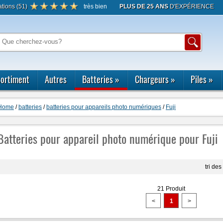
ations
(
51
)
très bien
PLUS DE 25 ANS
D'EXPÉRIENCE
S
ortiment
Autres
Batteries
»
Chargeurs
»
Piles
»
Home
/
batteries
/
batteries pour appareils photo numériques
/
Fuji
Batteries pour appareil photo numérique pour Fuji
tri des
21 Produit
<
1
>