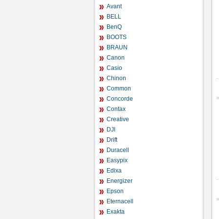
Avant
BELL
BenQ
BOOTS
BRAUN
Canon
Casio
Chinon
Common
Concorde
Contax
Creative
DJI
Drift
Duracell
Easypix
Edixa
Energizer
Epson
Eternacell
Exakta