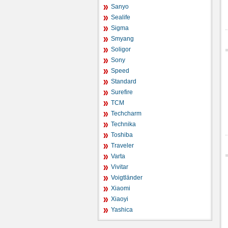
Sanyo
Sealife
Sigma
Smyang
Soligor
Sony
Speed
Standard
Surefire
TCM
Techcharm
Technika
Toshiba
Traveler
Varta
Vivitar
Voigtländer
Xiaomi
Xiaoyi
Yashica