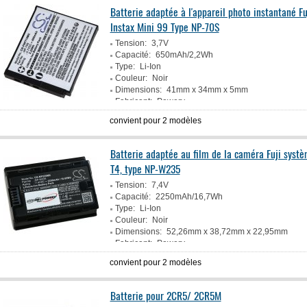
Batterie adaptée à l'appareil photo instantané Fu
Instax Mini 99 Type NP-70S
Tension:
3,7V
Capacité:
650mAh/2,2Wh
Type:
Li-Ion
Couleur:
Noir
Dimensions:
41mm x 34mm x 5mm
Fabricant:
Powery
convient pour 2 modèles
Batterie adaptée au film de la caméra Fuji syst
T4, type NP-W235
Tension:
7,4V
Capacité:
2250mAh/16,7Wh
Type:
Li-Ion
Couleur:
Noir
Dimensions:
52,26mm x 38,72mm x 22,95mm
Fabricant:
Powery
convient pour 2 modèles
Batterie pour 2CR5/ 2CR5M