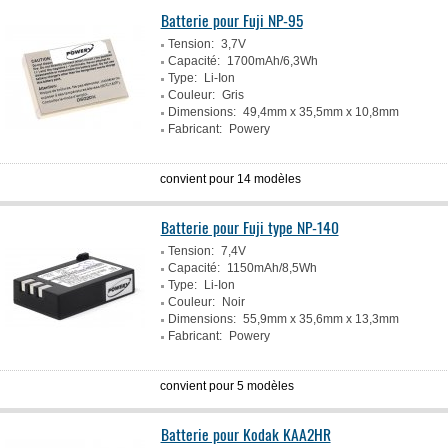
Batterie pour Fuji NP-95
Tension:
3,7V
Capacité:
1700mAh/6,3Wh
Type:
Li-Ion
Couleur:
Gris
Dimensions:
49,4mm x 35,5mm x 10,8mm
Fabricant:
Powery
convient pour 14 modèles
Batterie pour Fuji type NP-140
Tension:
7,4V
Capacité:
1150mAh/8,5Wh
Type:
Li-Ion
Couleur:
Noir
Dimensions:
55,9mm x 35,6mm x 13,3mm
Fabricant:
Powery
convient pour 5 modèles
Batterie pour Kodak KAA2HR