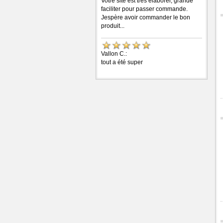
Votre site est très élaborer, grande
faciliter pour passer commande.
Jespère avoir commander le bon
produit...
Vallon C.:
tout a été super