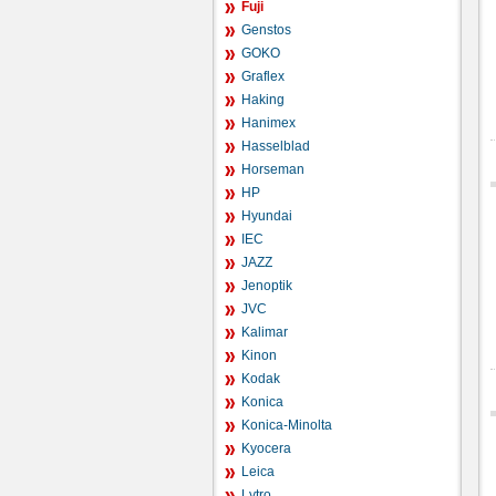
Fuji
Genstos
GOKO
Graflex
Haking
Hanimex
Hasselblad
Horseman
HP
Hyundai
IEC
JAZZ
Jenoptik
JVC
Kalimar
Kinon
Kodak
Konica
Konica-Minolta
Kyocera
Leica
Lytro