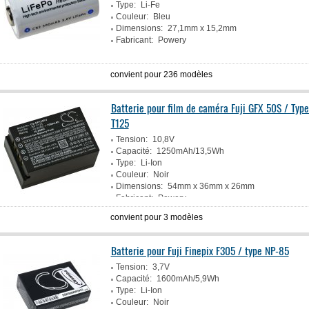
Type:
Li-Fe
Couleur:
Bleu
Dimensions:
27,1mm x 15,2mm
Fabricant:
Powery
convient pour 236 modèles
Batterie pour film de caméra Fuji GFX 50S / Type
T125
Tension:
10,8V
Capacité:
1250mAh/13,5Wh
Type:
Li-Ion
Couleur:
Noir
Dimensions:
54mm x 36mm x 26mm
Fabricant:
Powery
convient pour 3 modèles
Batterie pour Fuji Finepix F305 / type NP-85
Tension:
3,7V
Capacité:
1600mAh/5,9Wh
Type:
Li-Ion
Couleur:
Noir