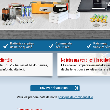
Batteries et piles
Commande
Paiement
de haute qualité
sécurisée
fiable et sûr
clientèle
Ne jetez pas vos piles à la poubel
Jeu. 10 -12 heures et 14 -15 heures,
Elles doivent impérativement être 
info(at)batterie.fr.
déchetterie pour être jetées dans le b
Envoyer révocation
Veuillez prendre note de notre
politique de confidentialité
Vous payez avec: