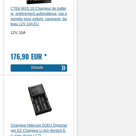
CTEK MXS 10 Chargeur de batter
ie, entièrement automatique, par e
xemple pour voiture, caravane, ba
teau 12V 10A EU
12V, 10A
176,90 EUR
*
Détails
Chargeur Nitecore D2EU Digichar
ger D2 Chargeur Li-Ion Version E
U avec écran LCD