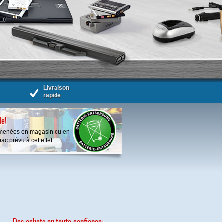
Livraison
rapide
le!
ramenées en magasin ou en
ac prévu à cet effet.
Des achats en toute confiance: