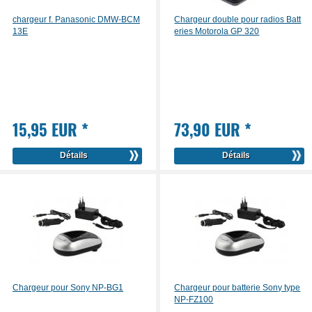
chargeur f. Panasonic DMW-BCM
Chargeur double pour radios Batt
13E
eries Motorola GP 320
15,95 EUR
*
73,90 EUR
*
Détails
Détails
Chargeur pour Sony NP-BG1
Chargeur pour batterie Sony type
NP-FZ100