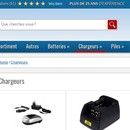
ations
(
51
)
très bien
PLUS DE 25 ANS
D'EXPÉRIENCE
S
ortiment
Autres
Batteries
»
Chargeurs
»
Piles
»
Home
/
Chargeurs
Chargeurs