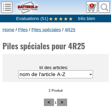
0
Evaluations
(
51
)
très bien
Home
/
Piles
/
Piles spéciales
/
4R25
Piles spéciales pour 4R25
tri des articles:
2 Produit
<
>
1