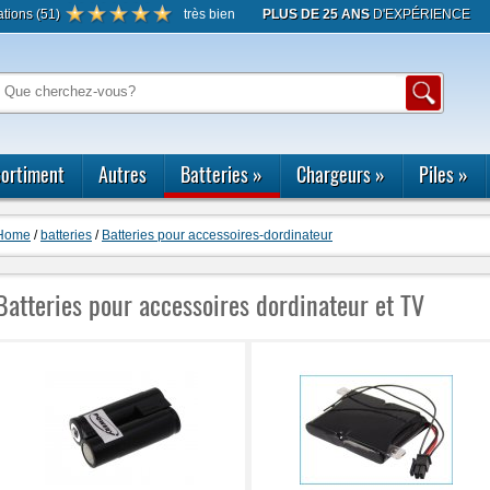
ations
(
51
)
très bien
PLUS DE 25 ANS
D'EXPÉRIENCE
S
ortiment
Autres
Batteries
»
Chargeurs
»
Piles
»
Home
/
batteries
/
Batteries pour accessoires-dordinateur
Batteries pour accessoires dordinateur et TV