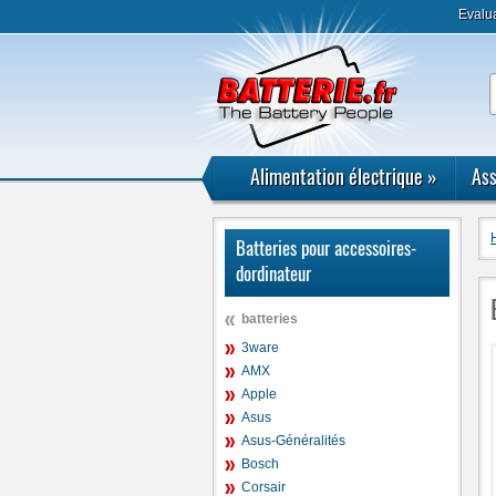
Evalu
Alimentation électrique
»
Ass
Batteries pour accessoires-
dordinateur
batteries
3ware
AMX
Apple
Asus
Asus-Généralités
Bosch
Corsair