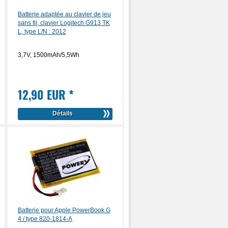
Batterie adaptée au clavier de jeu
sans fil, clavier Logitech G913 TK
L, type L/N : 2012
3,7V, 1500mAh/5,5Wh
12,90 EUR
*
Détails
Batterie pour Apple PowerBook G
4 / type 820-1814-A