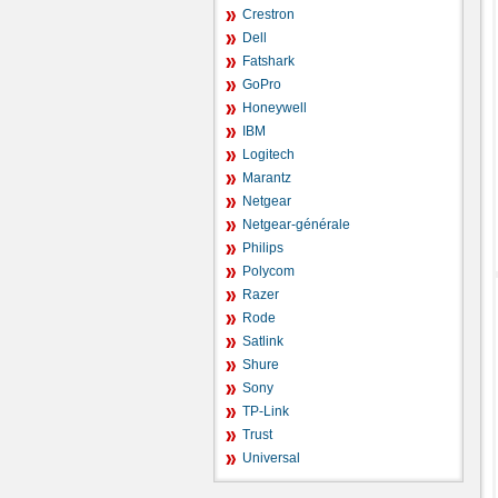
Crestron
Dell
Fatshark
GoPro
Honeywell
IBM
Logitech
Marantz
Netgear
Netgear-générale
Philips
Polycom
Razer
Rode
Satlink
Shure
Sony
TP-Link
Trust
Universal