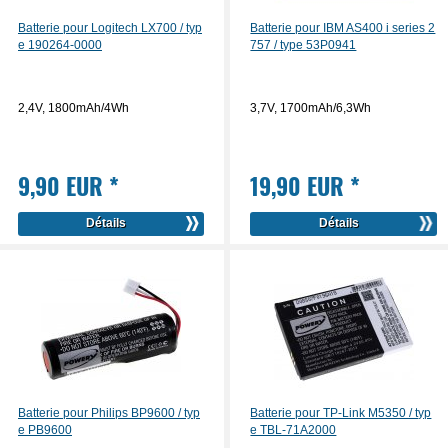
Batterie pour Logitech LX700 / typ
Batterie pour IBM AS400 i series 2
e 190264-0000
757 / type 53P0941
2,4V, 1800mAh/4Wh
3,7V, 1700mAh/6,3Wh
9,90 EUR
*
19,90 EUR
*
Détails
Détails
Batterie pour Philips BP9600 / typ
Batterie pour TP-Link M5350 / typ
e PB9600
e TBL-71A2000