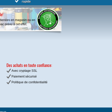
rapide
le!
ramenées en magasin ou en
ac prévu à cet effet.
Des achats en toute confiance:
Avec cryptage SSL
Paiement sécurisé
Politique de confidentialité
rreurs.