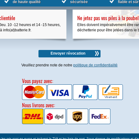
de haute qualité
sécurisée
fiable et sûr
clientèle
Ne jetez pas vos piles à la poubel
Jeu. 10 -12 heures et 14 -15 heures,
Elles doivent impérativement être 
info(at)batterie.fr.
déchetterie pour être jetées dans le b
Envoyer révocation
Veuillez prendre note de notre
politique de confidentialité
Vous payez avec:
Nous livrons avec:
 les prix sont en euros et incluent la TVA et les frais de port. Sous réserve de modifications et d'e